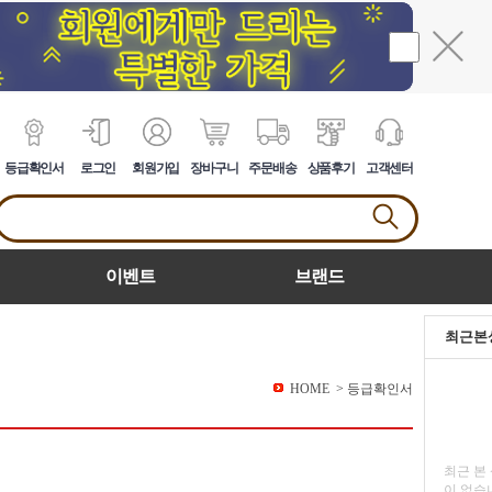
등급확인서
로그인
회원가입
장바구니
주문배송
상품후기
고객센터
이벤트
브랜드
최근본
HOME
>
등급확인서
최근 본
이 없습