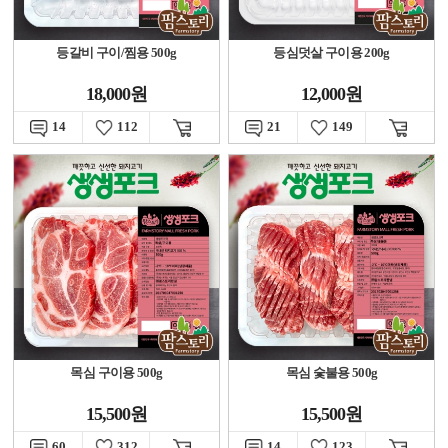
등갈비 구이/찜용 500g
등심덧살 구이용 200g
18,000원
12,000원
14
112
21
149
목심 구이용 500g
목심 숯불용 500g
15,500원
15,500원
60
312
14
123