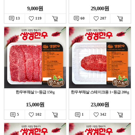
9,000원
29,000원
13
119
60
207
한우부채살 1+등급 150g
한우부채살 스테이크용 1+등급 200g
15,000원
23,000원
5
102
1
342