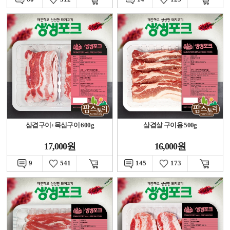
삼겹구이+목심구이 600g
삼겹살 구이용 500g
17,000원
16,000원
9
541
145
173