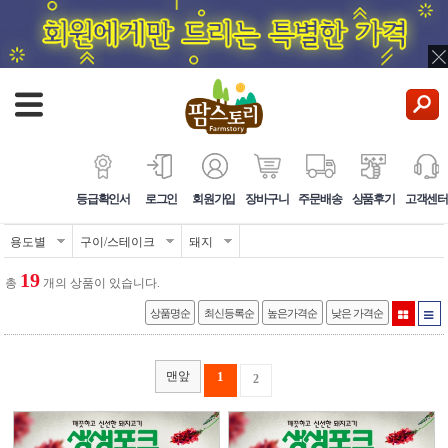
등급확인서
로그인
회원가입
장바구니
주문배송
상품후기
고객센터
용도별
구이/스테이크
돼지
19
총
개의 상품이 있습니다.
상품명순
최신등록순
높은가격순
낮은 가격순
맨앞
1
2