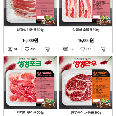
삼겹살 대패용 500g
삼겹살 숯불용 500g
16,000원
16,000원
28
245
13
143
앞다리 구이용 500g
한우등심 1+등급 300g