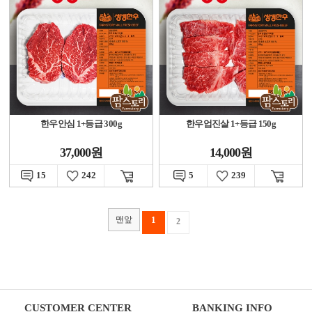
한우안심 1+등급 300g
한우업진살 1+등급 150g
37,000원
14,000원
15
242
5
239
맨앞
1
2
CUSTOMER CENTER
BANKING INFO