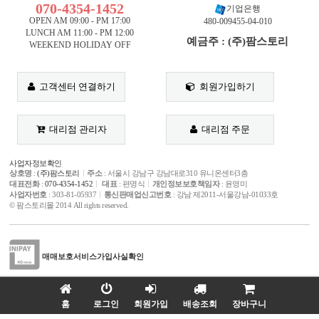
070-4354-1452
기업은행
OPEN AM 09:00 - PM 17:00
480-009455-04-010
LUNCH AM 11:00 - PM 12:00
예금주 : (주)팜스토리
WEEKEND HOLIDAY OFF
고객센터 연결하기
회원가입하기
대리점 관리자
대리점 주문
사업자정보확인
상호명
:
(주)팜스토리
ㅣ
주소
: 서울시 강남구 강남대로310 유니온센터3층
대표전화
:
070-4354-1452
ㅣ
대표
: 편명식
ㅣ
개인정보보호책임자
: 윤영미
사업자번호
: 303-81-05937
ㅣ
통신판매업신고번호
: 강남 제2011-서울강남-01033호
© 팜스토리몰 2014 All rights reserved.
매매보호서비스
가입사실확인
고객님의 안전거래를 위해 현금등으로 모든거래 결제시 저희 쇼핑몰에서 가입한 KG이
니시스 전자결제의 매매보호(에스크로) 서비스를 이용하실 수 있습니다.
홈
로그인
회원가입
배송조회
장바구니
WEB
PLAZA
홈페이지 제작문의
l
02-6925-6375