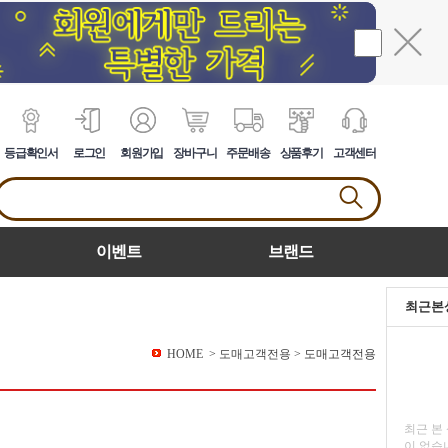
등급확인서
로그인
회원가입
장바구니
주문배송
상품후기
고객센터
이벤트
브랜드
최근본
HOME
>
도매고객전용
>
도매고객전용
최근 본
이 없습