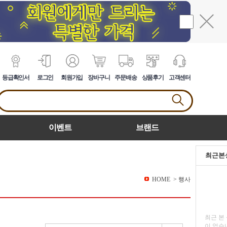
등급확인서
로그인
회원가입
장바구니
주문배송
상품후기
고객센터
이벤트
브랜드
최근본
HOME
>
행사
최근 본
이 없습