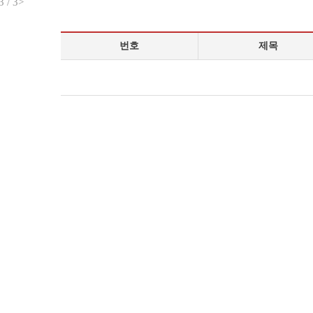
3
/
3
>
번호
제목