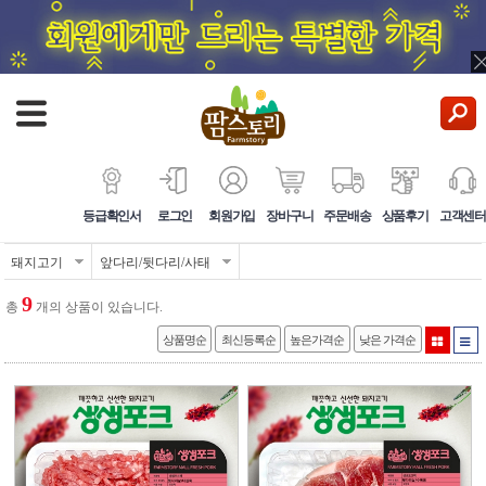
등급확인서
로그인
회원가입
장바구니
주문배송
상품후기
고객센터
돼지고기
앞다리/뒷다리/사태
9
총
개의 상품이 있습니다.
상품명순
최신등록순
높은가격순
낮은 가격순