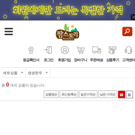
등급확인서
로그인
회원가입
장바구니
주문배송
상품후기
고객센터
세트상품
생생한우
0
총
개의 상품이 있습니다.
상품명순
최신등록순
높은가격순
낮은 가격순