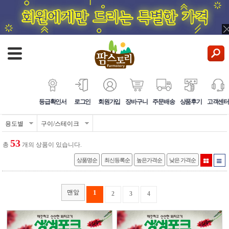
등급확인서
로그인
회원가입
장바구니
주문배송
상품후기
고객센터
용도별
구이/스테이크
53
총
개의 상품이 있습니다.
상품명순
최신등록순
높은가격순
낮은 가격순
맨앞
1
2
3
4