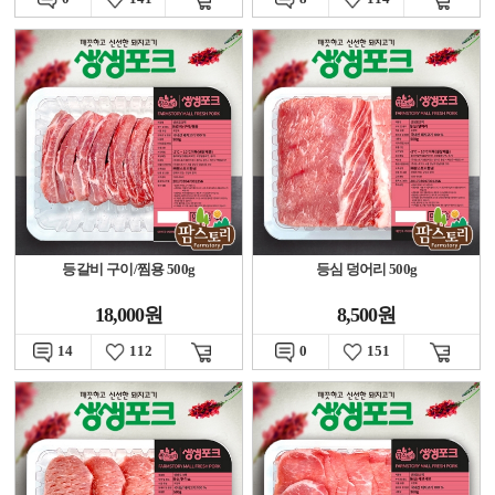
등갈비 구이/찜용 500g
등심 덩어리 500g
18,000원
8,500원
14
112
0
151