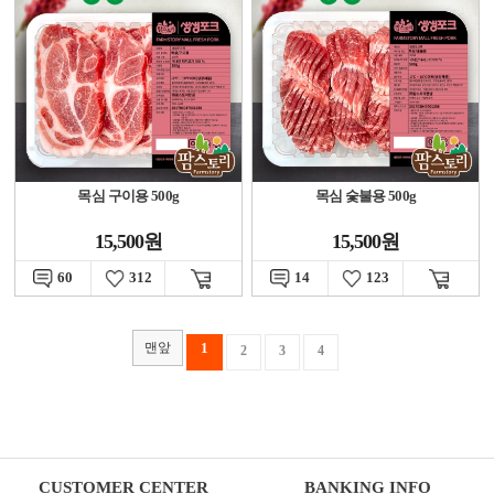
목심 구이용 500g
목심 숯불용 500g
15,500원
15,500원
60
312
14
123
맨앞
1
2
3
4
CUSTOMER CENTER
BANKING INFO