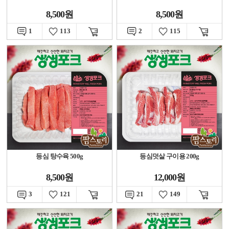
8,500원
8,500원
1
113
2
115
등심 탕수육 500g
등심덧살 구이용 200g
8,500원
12,000원
3
121
21
149