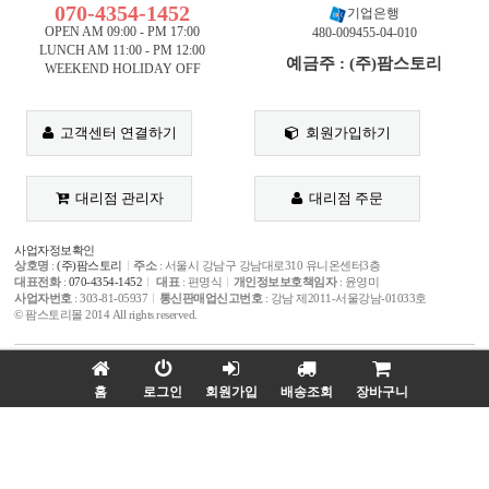
070-4354-1452
기업은행
OPEN AM 09:00 - PM 17:00
480-009455-04-010
LUNCH AM 11:00 - PM 12:00
예금주 : (주)팜스토리
WEEKEND HOLIDAY OFF
고객센터 연결하기
회원가입하기
대리점 관리자
대리점 주문
사업자정보확인
상호명
:
(주)팜스토리
ㅣ
주소
: 서울시 강남구 강남대로310 유니온센터3층
대표전화
:
070-4354-1452
ㅣ
대표
: 편명식
ㅣ
개인정보보호책임자
: 윤영미
사업자번호
: 303-81-05937
ㅣ
통신판매업신고번호
: 강남 제2011-서울강남-01033호
© 팜스토리몰 2014 All rights reserved.
홈
로그인
회원가입
배송조회
장바구니
매매보호서비스
가입사실확인
고객님의 안전거래를 위해 현금등으로 모든거래 결제시 저희 쇼핑몰에서 가입한 KG이
니시스 전자결제의 매매보호(에스크로) 서비스를 이용하실 수 있습니다.
WEB
PLAZA
홈페이지 제작문의
l
02-6925-6375