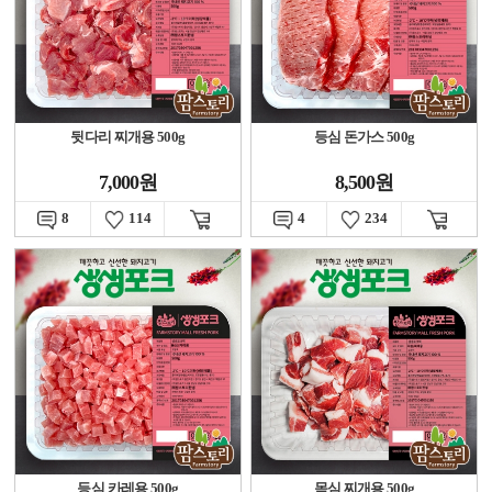
뒷다리 찌개용 500g
등심 돈가스 500g
7,000원
8,500원
8
114
4
234
등심 카레용 500g
목심 찌개용 500g