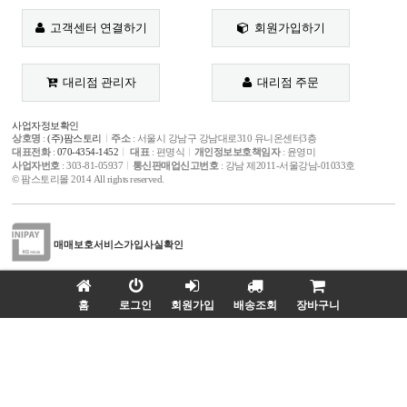
고객센터 연결하기
회원가입하기
대리점 관리자
대리점 주문
사업자정보확인
상호명
:
(주)팜스토리
ㅣ
주소
: 서울시 강남구 강남대로310 유니온센터3층
대표전화
:
070-4354-1452
ㅣ
대표
: 편명식
ㅣ
개인정보보호책임자
: 윤영미
사업자번호
: 303-81-05937
ㅣ
통신판매업신고번호
: 강남 제2011-서울강남-01033호
© 팜스토리몰 2014 All rights reserved.
매매보호서비스
가입사실확인
고객님의 안전거래를 위해 현금등으로 모든거래 결제시 저희 쇼핑몰에서 가입한 KG이
니시스 전자결제의 매매보호(에스크로) 서비스를 이용하실 수 있습니다.
홈
로그인
회원가입
배송조회
장바구니
WEB
PLAZA
홈페이지 제작문의
l
02-6925-6375