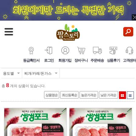
등급확인서
로그인
회원가입
장바구니
주문배송
상품후기
고객센터
용도별
찌개/카레/돈가스
8
총
개의 상품이 있습니다.
상품명순
최신등록순
높은가격순
낮은 가격순