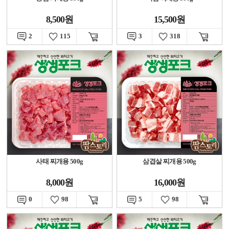
8,500원
15,500원
2
115
3
318
사태 찌개용 500g
삼겹살 찌개용 500g
8,000원
16,000원
0
98
5
98